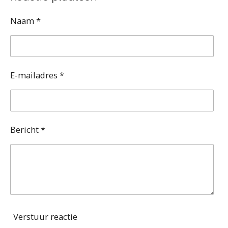
n
e
n
Naam *
E-mailadres *
Bericht *
Verstuur reactie