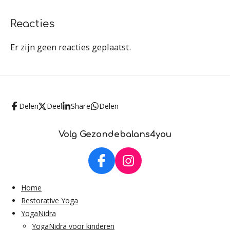
Reacties
Er zijn geen reacties geplaatst.
Delen
Deel
Share
Delen
Volg Gezondebalans4you
F
I
a
n
Home
c
s
Restorative Yoga
e
t
b
a
YogaNidra
o
g
YogaNidra voor kinderen