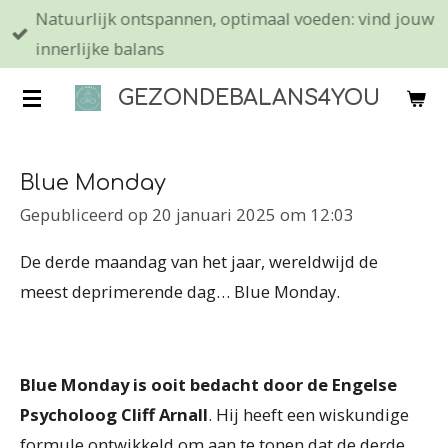
Natuurlijk ontspannen, optimaal voeden: vind jouw
Ga
innerlijke balans
direct
naar
GEZONDEBALANS4YOU
de
hoofdinhoud
Blue Monday
Gepubliceerd op 20 januari 2025 om 12:03
De derde maandag van het jaar, wereldwijd de
meest deprimerende dag… Blue Monday.
Blue Monday is ooit bedacht door de Engelse
Psycholoog Cliff Arnall
. Hij heeft een wiskundige
formule ontwikkeld om aan te tonen dat de derde