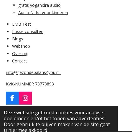
o
r
gratis yoganidra audio
k
a
Audio Nidra voor kinderen
m
EMB Test
Losse consulten
Blogs
Webshop
Over mij
Contact
info@gezondebalans4you.nl
KVK-NUMMER 73778893
F
I
a
n
© 2024 - 2026 gezondebalans4you
c
s
Deze website gebruikt cookies voor analyse-
Powered by
JouwWeb
e
t
doeleinden en/of het tonen van advertenties.
b
a
Door gebruik te blijven maken van de site gaat
o
g
u hiermee akkoord.