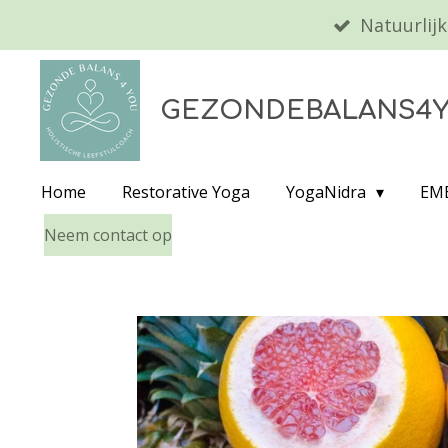
Natuurlijk
Ga
direct
naar
GEZONDEBALANS4
de
hoofdinhoud
Home
Restorative Yoga
YogaNidra
EMB
Neem contact op