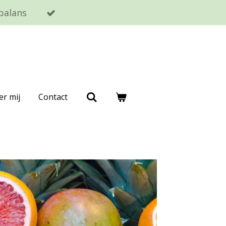
balans
er mij
Contact